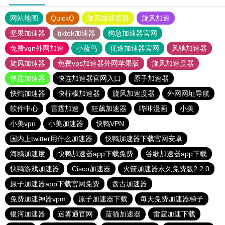
网站地图
QuickQ
旋风加速度器
旋风加速
坚果加速器
tiktok加速器
狗急加速器官网
免费vqn外网加速
小蓝鸟
优途加速器官网
风驰加速器
旋风加速器
免费vps加速器外网苹果版
旋风加速度器
快连加速器
快连加速器官网入口
原子加速器
快鸭加速器
快柠檬加速器
旋风加速度器
外网网址导航
软件中心
雷霆加速
狂飙加速器
哔咔漫画
小美
小美vpn
小美加速器
快鸭VPN
国内上twitter用什么加速器
快鸭加速器下载官网安卓
海鸥加速度
快鸭加速器app下载免费
谷歌加速器app下载
快鸭游戏加速器
Cisco加速器
火箭加速器永久免费版2.2.0
原子加速器app下载官网免费
盘古加速器
免费加速神器vpm
原子加速器下载
每天免费加速器梯子
银河加速器
迷雾通官网
蓝猫加速器
雷霆加速下载