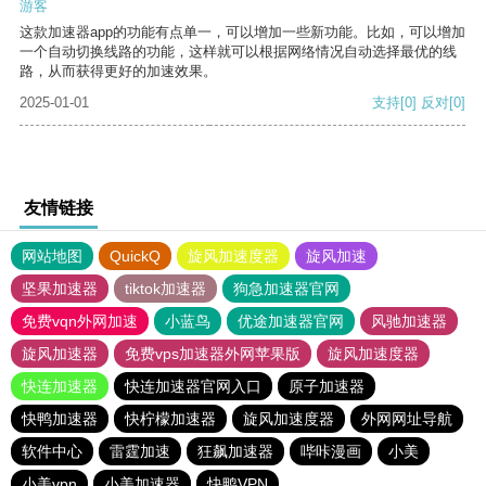
游客
这款加速器app的功能有点单一，可以增加一些新功能。比如，可以增加
一个自动切换线路的功能，这样就可以根据网络情况自动选择最优的线
路，从而获得更好的加速效果。
2025-01-01
支持
[0]
反对
[0]
友情链接
网站地图
QuickQ
旋风加速度器
旋风加速
坚果加速器
tiktok加速器
狗急加速器官网
免费vqn外网加速
小蓝鸟
优途加速器官网
风驰加速器
旋风加速器
免费vps加速器外网苹果版
旋风加速度器
快连加速器
快连加速器官网入口
原子加速器
快鸭加速器
快柠檬加速器
旋风加速度器
外网网址导航
软件中心
雷霆加速
狂飙加速器
哔咔漫画
小美
小美vpn
小美加速器
快鸭VPN