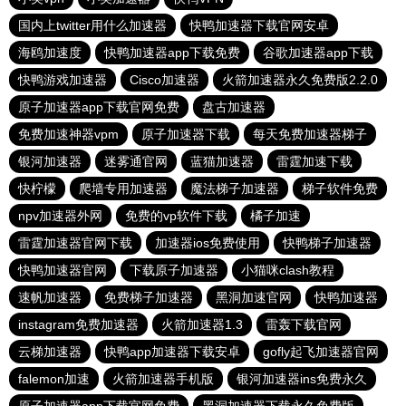
国内上twitter用什么加速器
快鸭加速器下载官网安卓
海鸥加速度
快鸭加速器app下载免费
谷歌加速器app下载
快鸭游戏加速器
Cisco加速器
火箭加速器永久免费版2.2.0
原子加速器app下载官网免费
盘古加速器
免费加速神器vpm
原子加速器下载
每天免费加速器梯子
银河加速器
迷雾通官网
蓝猫加速器
雷霆加速下载
快柠檬
爬墙专用加速器
魔法梯子加速器
梯子软件免费
npv加速器外网
免费的vp软件下载
橘子加速
雷霆加速器官网下载
加速器ios免费使用
快鸭梯子加速器
快鸭加速器官网
下载原子加速器
小猫咪clash教程
速帆加速器
免费梯子加速器
黑洞加速官网
快鸭加速器
instagram免费加速器
火箭加速器1.3
雷轰下载官网
云梯加速器
快鸭app加速器下载安卓
gofly起飞加速器官网
falemon加速
火箭加速器手机版
银河加速器ins免费永久