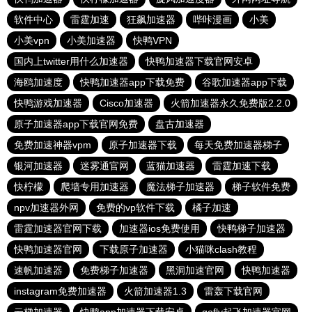
软件中心
雷霆加速
狂飙加速器
哔咔漫画
小美
小美vpn
小美加速器
快鸭VPN
国内上twitter用什么加速器
快鸭加速器下载官网安卓
海鸥加速度
快鸭加速器app下载免费
谷歌加速器app下载
快鸭游戏加速器
Cisco加速器
火箭加速器永久免费版2.2.0
原子加速器app下载官网免费
盘古加速器
免费加速神器vpm
原子加速器下载
每天免费加速器梯子
银河加速器
迷雾通官网
蓝猫加速器
雷霆加速下载
快柠檬
爬墙专用加速器
魔法梯子加速器
梯子软件免费
npv加速器外网
免费的vp软件下载
橘子加速
雷霆加速器官网下载
加速器ios免费使用
快鸭梯子加速器
快鸭加速器官网
下载原子加速器
小猫咪clash教程
速帆加速器
免费梯子加速器
黑洞加速官网
快鸭加速器
instagram免费加速器
火箭加速器1.3
雷轰下载官网